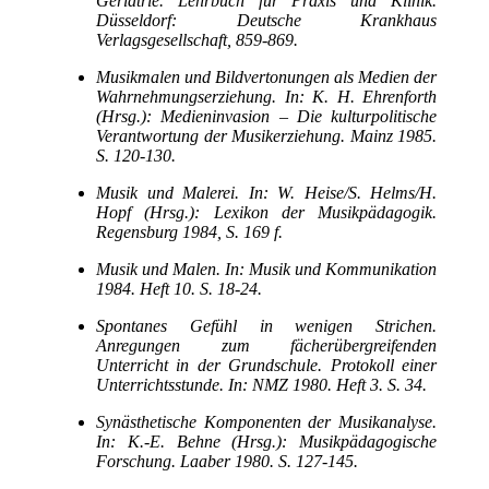
Geriatrie. Lehrbuch für Praxis und Klinik.
Düsseldorf: Deutsche Krankhaus
Verlagsgesellschaft, 859-
869.
Musikmalen und Bildvertonungen als Medien der
Wahrnehmungserziehung. In: K. H. Ehrenforth
(Hrsg.): Medieninvasion –
Die kulturpolitische
Verantwortung der Musikerziehung. Mainz 1985.
S. 120-
130.
Musik und Malerei. In: W. Heise/S. Helms/H.
Hopf (Hrsg.): Lexikon der Musikpädagogik.
Regensburg 1984, S. 169 f.
Musik und Malen. In: Musik und Kommunikation
1984. Heft 10. S. 18-
24.
Spontanes Gefühl in wenigen Strichen.
Anregungen zum fächerübergreifenden
Unterricht in der Grundschule. Protokoll einer
Unterrichtsstunde. In: NMZ 1980. Heft 3. S. 34.
Synästhetische Komponenten der Musikanalyse.
In: K.-
E. Behne (Hrsg.): Musikpädagogische
Forschung. Laaber 1980. S. 127-
145.