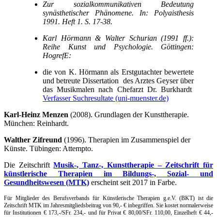
Zur sozialkommunikativen Bedeutung
synästhetischer Phänomene. In: Polyaisthesis
1991. Heft 1. S. 17-
38.
Karl Hörmann & Walter Schurian (1991 ff.):
Reihe Kunst und Psychologie. Göttingen:
HogrefE:
die von K. Hörmann als Erstgutachter bewertete
und betreute Dissertation des Arztes Geyser über
das Musikmalen nach Chefarzt Dr. Burkhardt
Verfasser Suchresultate (uni-muenster.de)
Karl-
Heinz Menzen
(2008). Grundlagen der Kunsttherapie.
München: Reinhardt.
Walther Zifreund
(1996). Therapien im Zusammenspiel der
Künste. Tübingen: Attempto.
Die Zeitschrift
Musik-, Tanz-, Kunsttherapie – Zeitschrift für
künstlerische Therapien im Bildungs-, Sozial- und
Gesundheitswesen (MTK)
erscheint seit 2017 in Farbe.
Für Mitglieder des Berufsverbands für Künstlerische Therapien g.e.V. (BKT) ist die
Zeitschrift MTK im Jahresmitgliedsbeitrag von 90,-
€ inbegriffen. Sie kostet normalerweise
für Institutionen € 173,-
/SFr. 234,-
und für Privat € 80,00/SFr. 110,00, Einzelheft € 44,-