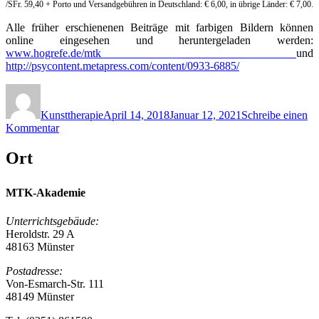
/SFr. 59,40 + Porto und Versandgebühren in Deutschland: € 6,00, in übrige Länder: € 7,00.
Alle früher erschienenen Beiträge mit farbigen Bildern können
online eingesehen und heruntergeladen werden:
www.hogrefe.de/mtk
und
http://psycontent.metapress.com/content/0933-
6885/
Autor
Veröffentlicht
am
Kunsttherapie
April 14, 2018
Januar 12, 2021
Schreibe einen
zu
Kommentar
Ausgewählte
Literatur
Ort
zur
Kunsttherapie
MTK-Akademie
Unterrichtsgebäude:
Heroldstr. 29 A
48163 Münster
Postadresse:
Von-Esmarch-Str. 111
48149 Münster