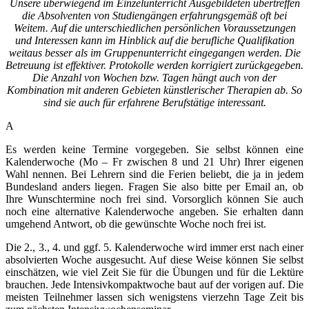
Unsere überwiegend im Einzelunterricht Ausgebildeten übertreffen
die Absolventen von Studiengängen erfahrungsgemäß oft bei
Weitem. Auf die unterschiedlichen persönlichen Voraussetzungen
und Interessen kann im Hinblick auf die berufliche Qualifikation
weitaus besser als im Gruppenunterricht eingegangen werden. Die
Betreuung ist effektiver. Protokolle werden korrigiert zurückgegeben.
Die Anzahl von Wochen bzw. Tagen hängt auch von der
Kombination mit anderen Gebieten künstlerischer Therapien ab. So
sind sie auch für erfahrene Berufstätige interessant.
A
Es werden keine Termine vorgegeben. Sie selbst können eine
Kalenderwoche (Mo – Fr zwischen 8 und 21 Uhr) Ihrer eigenen
Wahl nennen. Bei Lehrern sind die Ferien beliebt, die ja in jedem
Bundesland anders liegen. Fragen Sie also bitte per
Email
an, ob
Ihre Wunschtermine noch frei sind. Vorsorglich können Sie auch
noch eine alternative Kalenderwoche angeben. Sie erhalten dann
umgehend Antwort, ob die gewünschte Woche noch frei ist.
Die 2., 3., 4. und ggf. 5. Kalenderwoche wird immer erst nach einer
absolvierten Woche ausgesucht. Auf diese Weise können Sie selbst
einschätzen, wie viel Zeit Sie für die Übungen und für die Lektüre
brauchen. Jede Intensivkompaktwoche baut auf der vorigen auf. Die
meisten Teilnehmer lassen sich wenigstens vierzehn Tage Zeit bis