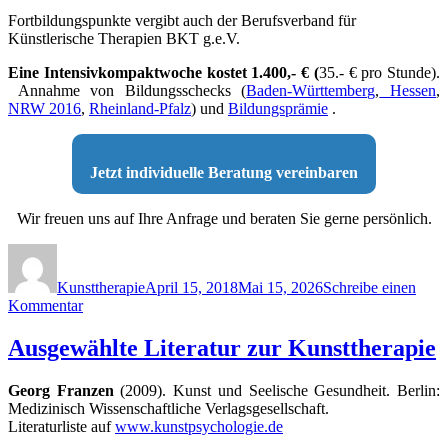
Fortbildungspunkte vergibt auch der Berufsverband für
Künstlerische Therapien BKT g.e.V.
Eine Intensivkompaktwoche kostet 1.400,- € (
35.- € pro Stunde).
Annahme von Bildungsschecks
(
Baden-Württemberg
,
Hessen
,
NRW 2016
,
Rheinland-Pfalz
) und
Bildungsprämie
.
Jetzt individuelle Beratung vereinbaren
Wir freuen uns auf Ihre Anfrage und beraten Sie gerne persönlich.
Autor
Veröffentlicht
am
Kunsttherapie
April 15, 2018
Mai 15, 2026
Schreibe einen
zu
Kommentar
Intensivkompaktwochen
Ausgewählte Literatur zur Kunsttherapie
Georg Franzen
(2009). Kunst und Seelische Gesundheit. Berlin:
Medizinisch Wissenschaftliche Verlagsgesellschaft.
Literaturliste auf
www.kunstpsychologie.de